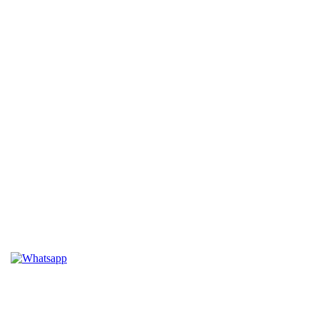
*Tamaño: 8,9 x 6,6 x 2,3 cm
*Peso: 110 g / 3,87 onzas
Por:
$ 129.000,00
ou
36
x
de
$ 3.584,00
Preço a vista:
$ 129.000,00